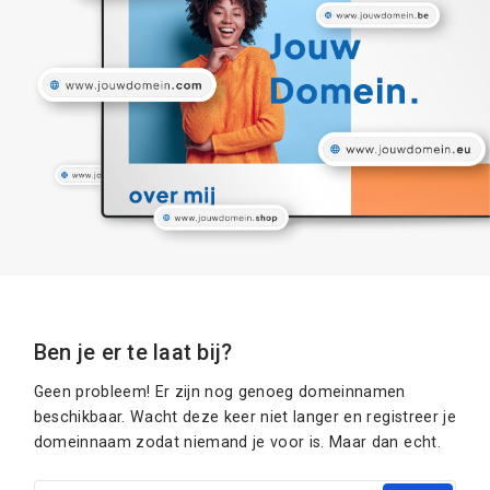
Ben je er te laat bij?
Geen probleem! Er zijn nog genoeg domeinnamen
beschikbaar. Wacht deze keer niet langer en registreer je
domeinnaam zodat niemand je voor is. Maar dan echt.